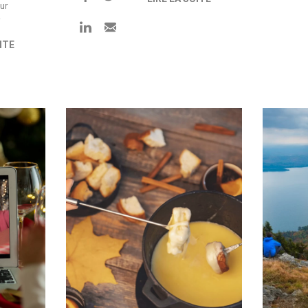
ur
.
ITE