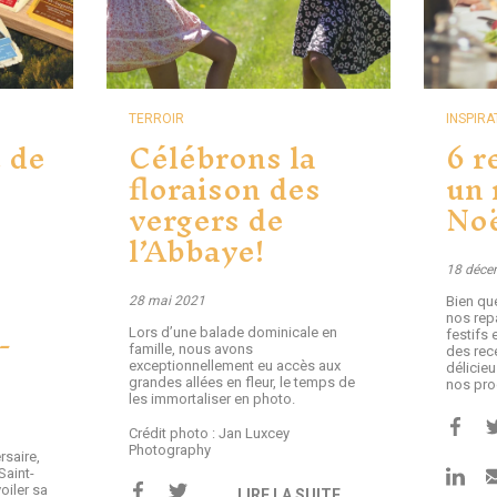
TERROIR
INSPIRA
 de
Célébrons la
6 r
floraison des
un 
vergers de
Noë
l’Abbaye!
18 déce
28 mai 2021
Bien que
nos rep
-
Lors d’une balade dominicale en
festifs
famille, nous avons
des rec
exceptionnellement eu accès aux
délicieu
grandes allées en fleur, le temps de
nos pro
les immortaliser en photo.
Crédit photo : Jan Luxcey
Photography
rsaire,
Saint-
oiler sa
LIRE LA SUITE