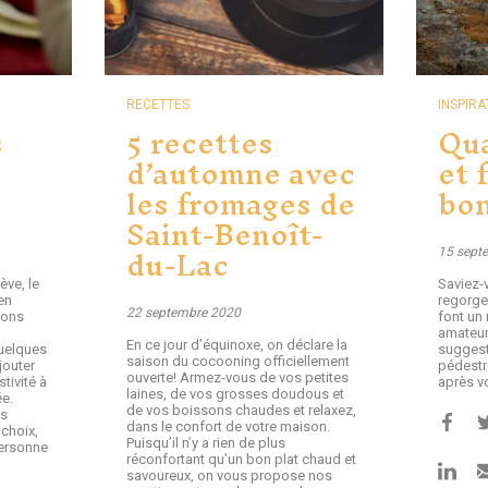
RECETTES
INSPIRA
s
5 recettes
Qua
d’automne avec
et 
les fromages de
bo
Saint-Benoît-
du-Lac
15 sept
ève, le
Saviez
en
regorge
22 septembre 2020
vons
font un 
amateur
En ce jour d’équinoxe, on déclare la
uelques
suggest
saison du cocooning officiellement
jouter
pédestre
ouverte! Armez-vous de vos petites
tivité à
après v
laines, de vos grosses doudous et
ée.
de vos boissons chaudes et relaxez,
os
dans le confort de votre maison.
choix,
Puisqu’il n’y a rien de plus
personne
réconfortant qu’un bon plat chaud et
savoureux, on vous propose nos