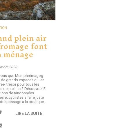
TION
nd plein air
fromage font
n ménage
embre 2020
-vous que Memphrémagog
 de grands espaces qui en
réel trésor pour tous les
s de plein air? Découvrez 5
ions de randonnées
s et cyclistes à faire juste
otre passage à la boutique.
LIRE LA SUITE