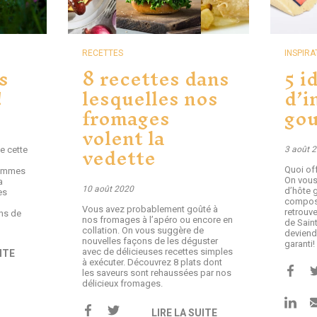
RECETTES
INSPIRA
s
8 recettes dans
5 i
!
lesquelles nos
d’i
fromages
go
volent la
vedette
3 août 
 cette
Quoi off
pommes
On vous
a
10 août 2020
d’hôte 
es
composé
Vous avez probablement goûté à
retrouv
ns de
nos fromages à l’apéro ou encore en
de Sain
collation. On vous suggère de
deviend
nouvelles façons de les déguster
garanti!
avec de délicieuses recettes simples
ITE
à exécuter. Découvrez 8 plats dont
les saveurs sont rehaussées par nos
délicieux fromages.
LIRE LA SUITE