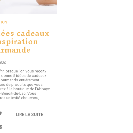
TION
dées cadeaux
nspiration
urmande
2020
rir lorsque l’on vous reçoit?
 donne 5 idées de cadeaux
gourmands entièrement
s de produits que vous
erez à la boutique de l’Abbaye
t-Benoît-du-Lac. Vous
rez un invité chouchou,
LIRE LA SUITE