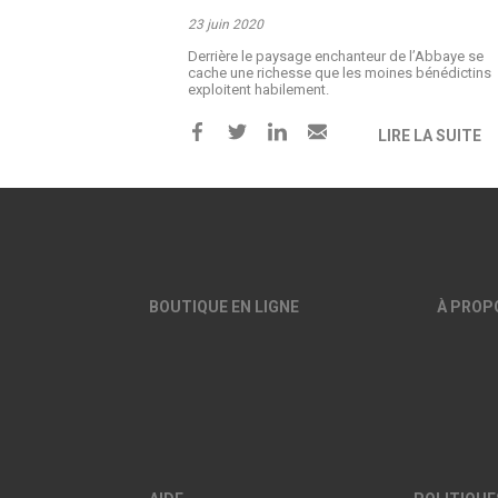
23 juin 2020
Derrière le paysage enchanteur de l’Abbaye se
cache une richesse que les moines bénédictins
exploitent habilement.
LIRE LA SUITE
BOUTIQUE EN LIGNE
À PROP