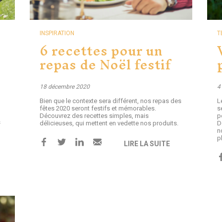
INSPIRATION
T
6 recettes pour un
s
repas de Noël festif
18 décembre 2020
4
Bien que le contexte sera différent, nos repas des
L
fêtes 2020 seront festifs et mémorables.
s
Découvrez des recettes simples, mais
p
s
délicieuses, qui mettent en vedette nos produits.
D
n
p
LIRE LA SUITE