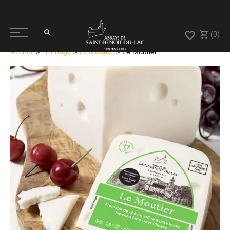
(0)
Accueil
>
Fromage
>
Le Moutier
> Le Moutier