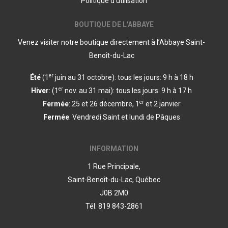
Politique d’utilisation
BOUTIQUE DE L'ABBAYE
Venez visiter notre boutique directement à l’Abbaye Saint-
Benoît-du-Lac
er
Été
(1
juin au 31 octobre): tous les jours: 9 h à 18 h
er
Hiver
: (1
nov. au 31 mai): tous les jours: 9 h à 17 h
er
Fermée
: 25 et 26 décembre, 1
et 2 janvier
Fermée
: Vendredi Saint et lundi de Pâques
INFORMATION
1 Rue Principale,
Saint-Benoît-du-Lac, Québec
J0B 2M0
Tél: 819 843-2861