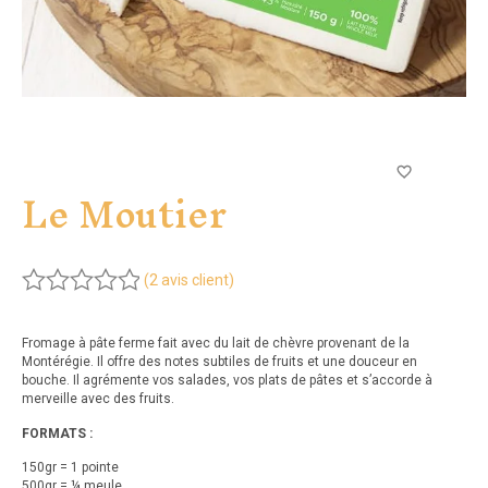
Le Moutier
2
(
avis client)
Noté
5.00
sur 5
Fromage à pâte ferme fait avec du lait de chèvre provenant de la
basé sur
Montérégie. Il offre des notes subtiles de fruits et une douceur en
bouche. Il agrémente vos salades, vos plats de pâtes et s’accorde à
notations
merveille avec des fruits.
client
2
FORMATS :
150gr = 1 pointe
500gr = ¼ meule