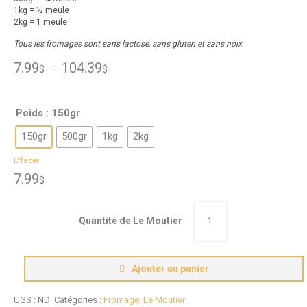
1kg = ½ meule
2kg = 1 meule
Tous les fromages sont sans lactose, sans gluten et sans noix.
Plage de prix : 7.99$ à 104.39$
7.99
104.39
$
–
$
: 150gr
Poids
150gr
500gr
1kg
2kg
Effacer
7.99
$
quantité de Le Moutier
Ajouter au panier
UGS :
ND
Catégories :
Fromage
,
Le Moutier