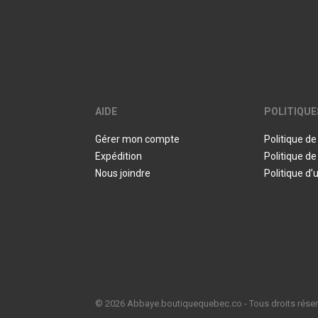
AIDE
POLITIQUE
Gérer mon compte
Politique de
Expédition
Politique 
Nous joindre
Politique d’u
© 2026 Abbaye.boutiquequebec.co - Tous droits rése