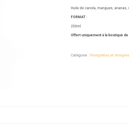
basé sur
Huile de canola, mangues, ananas, vin
notation
client
FORMAT :
1
250ml
Offert uniquement à la boutique de
Catégorie :
Vinaigrettes et vinaigre