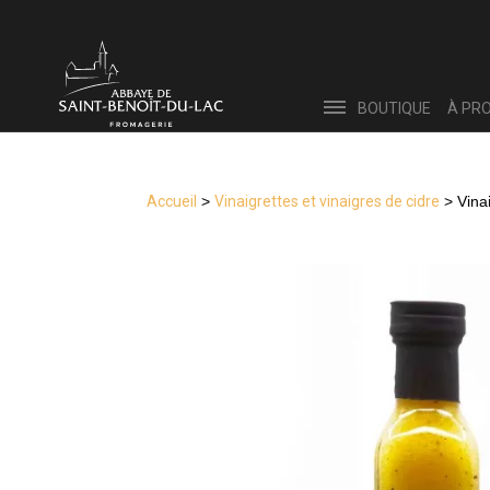
BOUTIQUE
À PR
Accueil
>
Vinaigrettes et vinaigres de cidre
> Vina