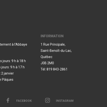
INFORMATION
ctement à l’Abbaye
1 Rue Principale,
Saint-Benoît-du-Lac,
Québec
s jours: 9 h à 18 h
J0B 2M0
 jours: 9 h à 17 h
Tél: 819 843-2861
 2 janvier
de Pâques
FACEBOOK
INSTAGRAM