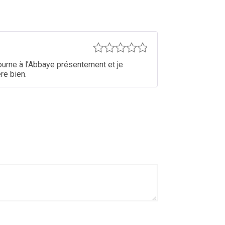
Note
5
journe à l’Abbaye présentement et je
re bien.
sur 5