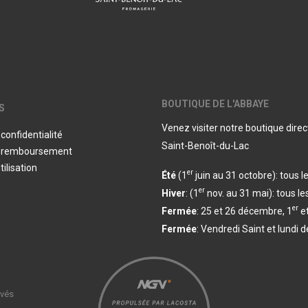
BOUTIQUE DE L'ABBAYE
S
Venez visiter notre boutique dire
 confidentialité
Saint-Benoît-du-Lac
de remboursement
tilisation
er
Été
(1
juin au 31 octobre): tous le
er
Hiver
: (1
nov. au 31 mai): tous les
er
Fermée
: 25 et 26 décembre, 1
et
Fermée
: Vendredi Saint et lundi 
rvés