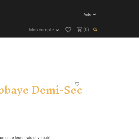
Aide
(0)
Mon compte
Abbaye Demi-Sec
 cidre léger frais et velouté.