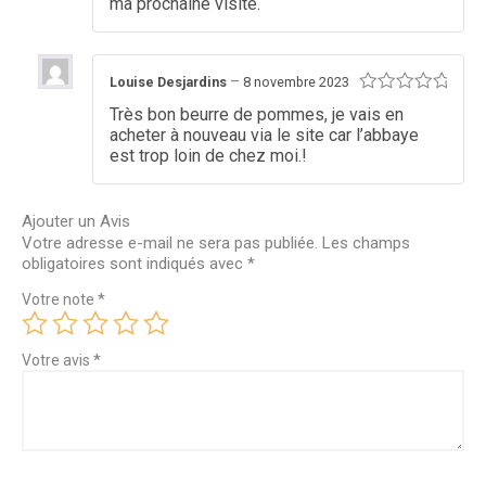
ma prochaine visite.
–
Louise Desjardins
8 novembre 2023
Note
5
Très bon beurre de pommes, je vais en
sur 5
acheter à nouveau via le site car l’abbaye
est trop loin de chez moi.!
Ajouter un Avis
Votre adresse e-mail ne sera pas publiée.
Les champs
obligatoires sont indiqués avec
*
*
Votre note
*
Votre avis