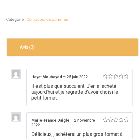
Catégorie :
Compotes de pommes
Avis (3)
–
Hayat Moubayed
25 juin 2022
Note
5
Il est plus que succulent. J’en ai acheté
sur 5
aujourd’hui et je regrette d’avoir choisi le
petit format.
–
Marie-France Daigle
2 novembre
2022
Note
5
sur 5
Délicieux, j’achèterai un plus gros format à