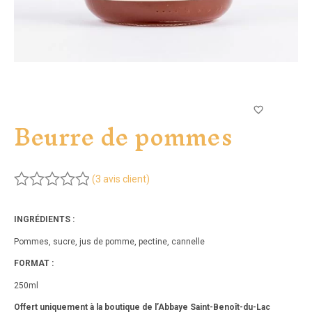
Beurre de pommes
3
(
avis client)
Noté
5.00
sur 5
INGRÉDIENTS :
basé sur
Pommes, sucre, jus de pomme, pectine, cannelle
notations
client
FORMAT :
3
250ml
Offert uniquement à la boutique de l’Abbaye Saint-Benoît-du-Lac