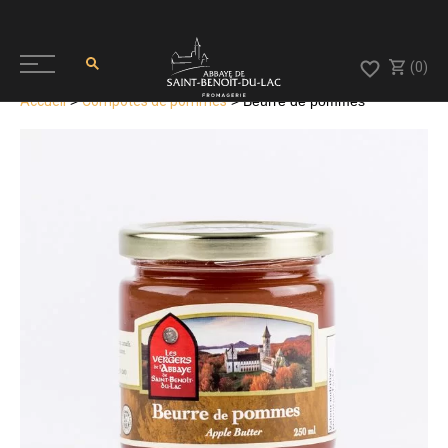
(0)
Accueil
>
Compotes de pommes
> Beurre de pommes