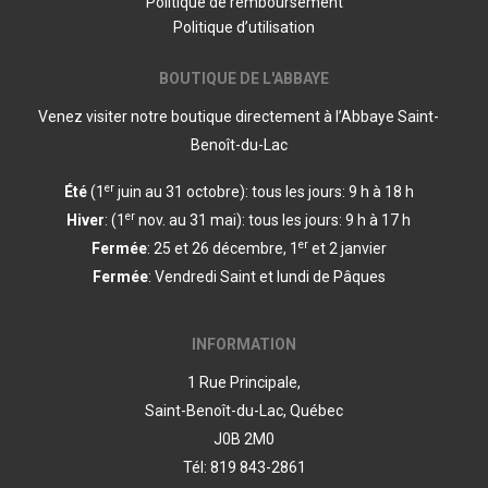
Politique de remboursement
Politique d’utilisation
BOUTIQUE DE L'ABBAYE
Venez visiter notre boutique directement à l’Abbaye Saint-
Benoît-du-Lac
er
Été
(1
juin au 31 octobre): tous les jours: 9 h à 18 h
er
Hiver
: (1
nov. au 31 mai): tous les jours: 9 h à 17 h
er
Fermée
: 25 et 26 décembre, 1
et 2 janvier
Fermée
: Vendredi Saint et lundi de Pâques
INFORMATION
1 Rue Principale,
Saint-Benoît-du-Lac, Québec
J0B 2M0
Tél: 819 843-2861